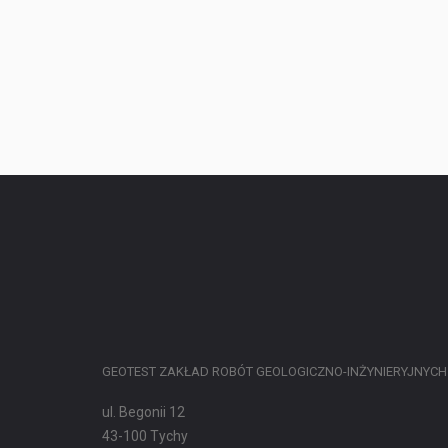
GEOTEST ZAKŁAD ROBÓT GEOLOGICZNO-INŻYNIERYJNYCH
ul. Begonii 12
43-100 Tychy