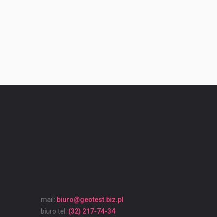
mail:
biuro@geotest.biz.pl
biuro tel:
(32) 217-74-34