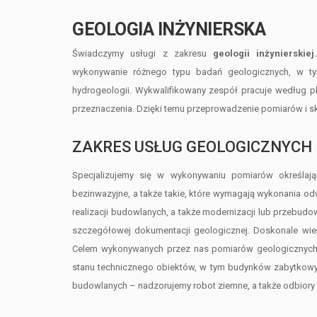
GEOLOGIA INŻYNIERSKA
Świadczymy usługi z zakresu
geologii inżynierskie
wykonywanie różnego typu badań geologicznych, w t
hydrogeologii. Wykwalifikowany zespół pracuje według p
przeznaczenia. Dzięki temu przeprowadzenie pomiarów i s
ZAKRES USŁUG GEOLOGICZNYCH
Specjalizujemy się w wykonywaniu pomiarów określaj
bezinwazyjne, a także takie, które wymagają wykonania o
realizacji budowlanych, a także modernizacji lub przebud
szczegółowej dokumentacji geologicznej. Doskonale wiem
Celem wykonywanych przez nas pomiarów geologicznych j
stanu technicznego obiektów, w tym budynków zabytkowy
budowlanych – nadzorujemy robot ziemne, a także odbio