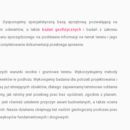
j.
Dysponujemy specjalistyczną bazą sprzętową pozwalającą na
ym odwiertów, a także
badań geofizycznych
i badań z zakresu
lanu sporządzonego na podstawie informacji na temat terenu i jego
kompletowanie dokumentacji przebiega sprawnie.
ących warunki wodne i gruntowe terenu. Wykorzystujemy metody
dwiertów w podłożu. Wykonujemy badania dla potrzeb projektowania i
owy już istniejących obiektów, dlatego zapewniamy terminowe oddanie
y, jak istotny jest przebieg prac bez opóźnień, zgodnie z planem.
est również ustalenie przyczyn awarii budowlanych, a także ocena
ch. Nasze działania obejmują też nadzór geologiczny podczas prac
ry wykopów fundamentowych i drogowych.