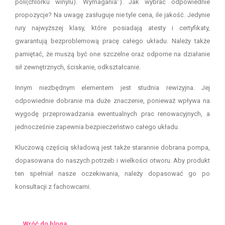
poli(chlorku winylu). Wymagania”). Jak wybrać odpowiednie
propozycje? Na uwagę zasługuje nie tyle cena, ile jakość. Jedynie
rury najwyższej klasy, które posiadają atesty i certyfikaty,
gwarantują bezproblemową pracę całego układu. Należy także
pamiętać, że muszą być one szczelne oraz odporne na działanie
sił zewnętrznych, ściskanie, odkształcanie.
Innym niezbędnym elementem jest studnia rewizyjna. Jej
odpowiednie dobranie ma duże znaczenie, ponieważ wpływa na
wygodę przeprowadzania ewentualnych prac renowacyjnych, a
jednocześnie zapewnia bezpieczeństwo całego układu.
Kluczową częścią składową jest także starannie dobrana pompa,
dopasowana do naszych potrzeb i wielkości otworu. Aby produkt
ten spełniał nasze oczekiwania, należy dopasować go po
konsultacji z fachowcami.
Wróć do bloga