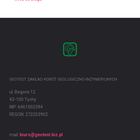
GEOTEST ZAKŁAD ROBÓT GEOLOGICZNO-INŻYNIERYJNYCH
ul. Begonii 12
43-100 Tychy
NIP: 6461002394
REGON: 272253902
mail:
biuro@geotest.biz.pl