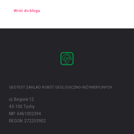
Wróć do bloga
GEOTEST ZAKŁAD ROBÓT GEOLOGICZNO-INŻYNIERYJNYCH
ul. Begonii 12
43-100 Tychy
NIP: 6461002394
REGON: 272253902